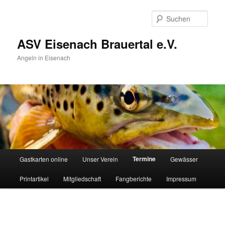
Zum
Inhalt
Such
wechseln
ASV Eisenach Brauertal e.V.
Angeln in Eisenach
Hauptmenü
Termine
Gastkarten online
Unser Verein
Gewässer
Printartikel
Mitgliedschaft
Fangberichte
Impressum