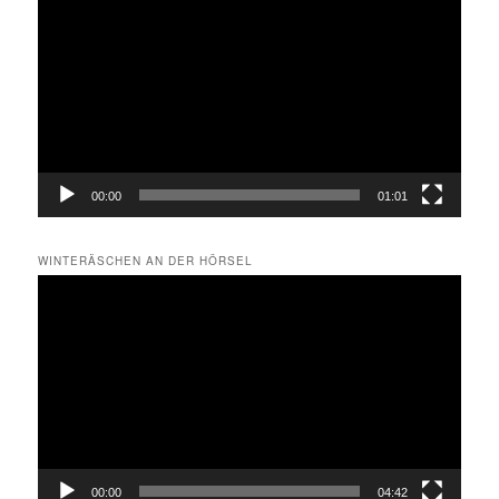
Player
00:00
01:01
WINTERÄSCHEN AN DER HÖRSEL
Video-
Player
00:00
04:42