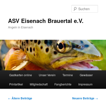
Zum
Zum
Inhalt
sekundären
Such
wechseln
Inhalt
wechseln
ASV Eisenach Brauertal e.V.
Angeln in Eisenach
Hauptmenü
Gastkarten online
Unser Verein
Termine
Gewässer
Printartikel
Mitgliedschaft
Fangberichte
Impressum
Beitragsnavigation
←
Ältere Beiträge
Neuere Beiträge
→