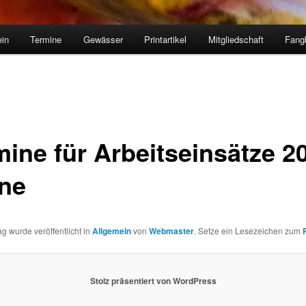
ein
Termine
Gewässer
Printartikel
Mitgliedschaft
Fang
mine für Arbeitseinsätze 2
ine
ag wurde veröffentlicht in
Allgemein
von
Webmaster
. Setze ein Lesezeichen zum
Stolz präsentiert von WordPress